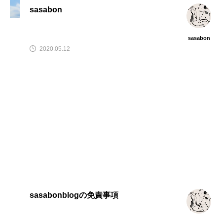
sasabon
sasabon
2020.05.12
sasabonblogの免責事項