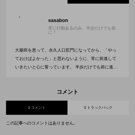
シアトル ・タコマ国際空港 でプライオリ
2023.03.09
sasabon
常に行動あるのみ、半歩だけでも前
に！
初めて空手の練習に参加してきました。
2022.05.27
ティ・パスがこんな形で使えました。
大腸癌を患って、永久人口肛門になってから、「やっ
空手を始めます。
2022.05.24
ておけばよかった」と思わないように、常に前進して
いきたいと心に誓っています。 半歩だけでも前に進め
るように、常に動いていたい私です。
コメント
0 コメント
0 トラックバック
この記事へのコメントはありません。