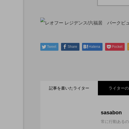
Tweet
Share
Hatena
Pocket
記事を書いたライター
ライターの
2023.03.09
シアトル ・タコマ国際
sasabon
常に行動あるの
2022.05.27
初めて空手の練習に参加
た。