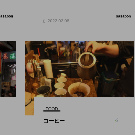
sasabon
sasabon
2022.02.08
FOOD
コーヒー