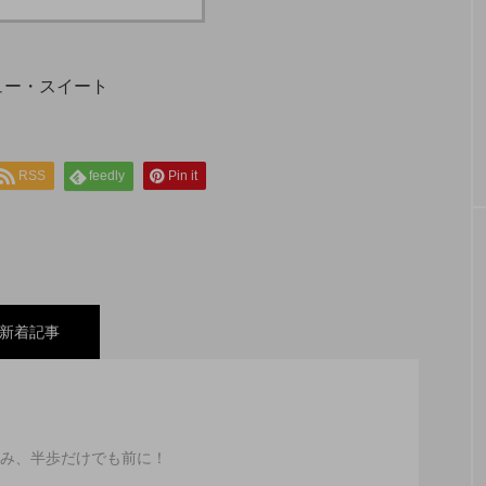
RSS
feedly
Pin it
新着記事
空港 でプライオリティ・パスがこんな形で使えまし
み、半歩だけでも前に！
してきました。