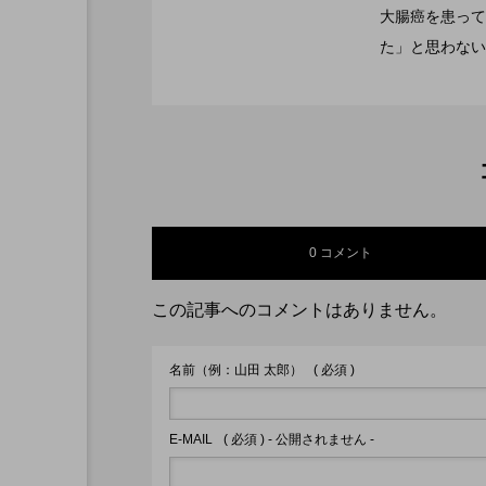
大腸癌を患って
た」と思わない
2022.05.24
空手を始めます。
半歩だけでも前
0 コメント
この記事へのコメントはありません。
名前（例：山田 太郎）
( 必須 )
E-MAIL
( 必須 ) - 公開されません -