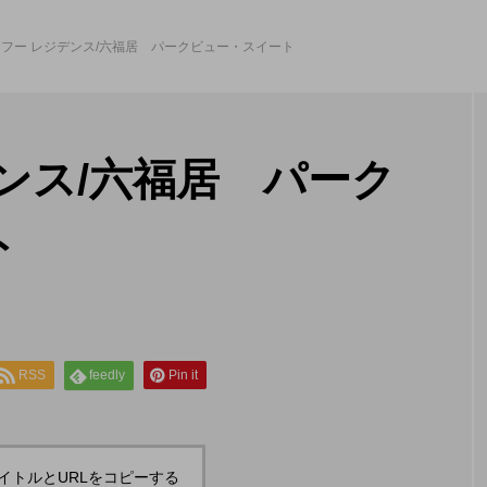
フー レジデンス/六福居 パークビュー・スイート
ンス/六福居 パーク
ト
RSS
feedly
Pin it
イトルとURLをコピーする