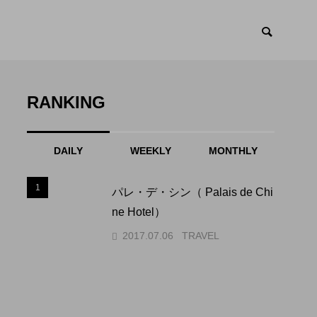
RANKING
DAILY
WEEKLY
MONTHLY
1
1
パレ・デ・シン（ Palais de Chi
ne Hotel）
2017.07.06
TRAVEL
2