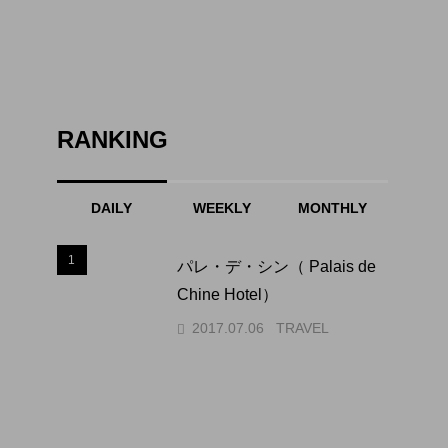
RANKING
DAILY
WEEKLY
MONTHLY
1
1
パレ・デ・シン（ Palais de
Chine Hotel）
2017.07.06
TRAVEL
2