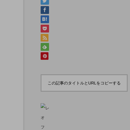
この記事のタイトルとURLをコピーする