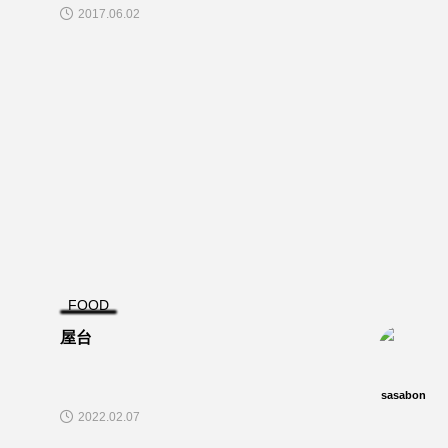
2017.06.02
FOOD
屋台
sasabon
2022.02.07