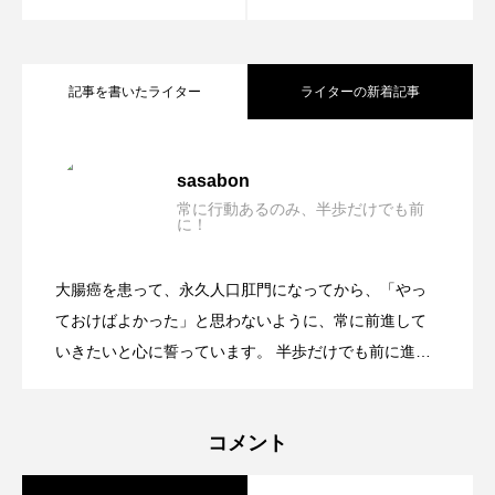
記事を書いたライター
ライターの新着記事
シアトル ・タコマ国際空港 でプライオリ
2023.03.09
sasabon
常に行動あるのみ、半歩だけでも前
に！
初めて空手の練習に参加してきました。
2022.05.27
ティ・パスがこんな形で使えました。
大腸癌を患って、永久人口肛門になってから、「やっ
空手を始めます。
2022.05.24
ておけばよかった」と思わないように、常に前進して
いきたいと心に誓っています。 半歩だけでも前に進め
るように、常に動いていたい私です。
コメント