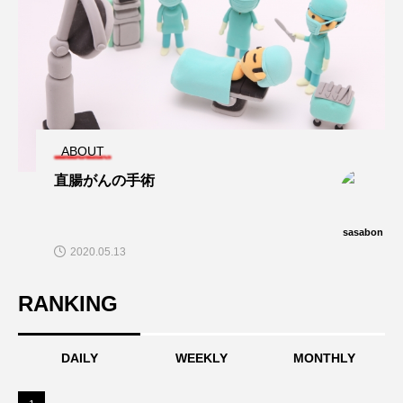
ABOUT
直腸がんの手術
sasabon
2020.05.13
RANKING
DAILY
WEEKLY
MONTHLY