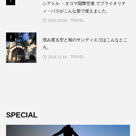
1
1
シアトル ・タコマ国際空港 でプライオリテ
ィ・パスがこんな形で使えました。
TRAVEL
2023.03.09
2
2
澄み渡る空と海のサンディエゴはこんなとこ
ろ。
TRAVEL
2016.12.16
3
SPECIAL